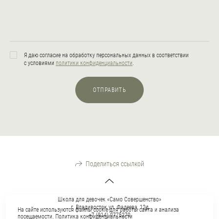
Я даю согласие на обработку персональных данных в соответствии
с условиями
политики конфиденциальности
.
ОТПРАВИТЬ
Поделиться ссылкой
Школа для девочек «Само Совершенство»
г. Владивосток ул. Фадеева, 12д
На сайте используются файлы cookie для работы сайта и анализа
+7 (914) 0775270
посещаемости.
Политика конфиденциальности