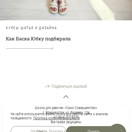
КУРСЫ ШИТЬЯ И ДИЗАЙНА
Как Баска Юбку подбирала
Поделиться ссылкой
Школа для девочек «Само Совершенство»
г. Владивосток ул. Фадеева, 12д
На сайте используются файлы cookie для работы сайта и анализа
+7 (914) 0775270
посещаемости.
Политика конфиденциальности
Все права защищены
Отклонить
Принять
Оферта
,
Политика конфиденциальности