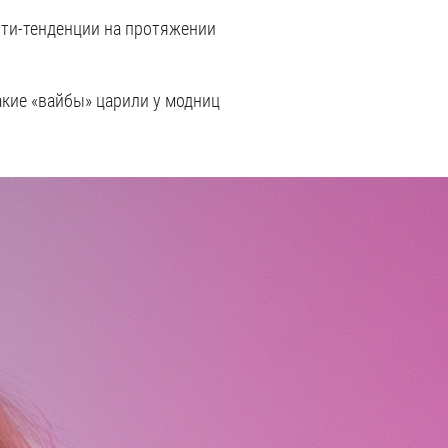
юти-тенденции на протяжении
акие «вайбы» царили у модниц