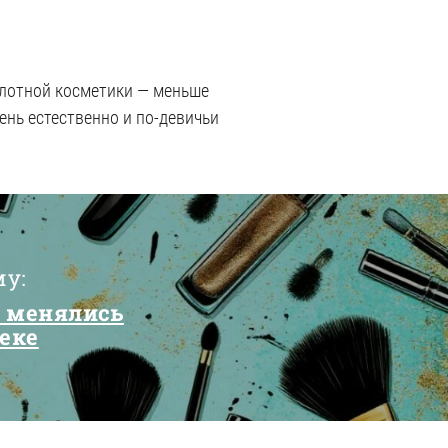
плотной косметики — меньше
нь естественно и по-девичьи
му:
 менялись
веке