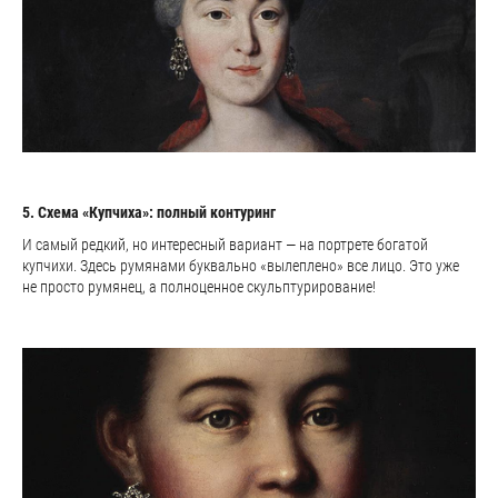
5. Схема «Купчиха»: полный контуринг
И самый редкий, но интересный вариант — на портрете богатой
купчихи. Здесь румянами буквально «вылеплено» все лицо. Это уже
не просто румянец, а полноценное скульптурирование!