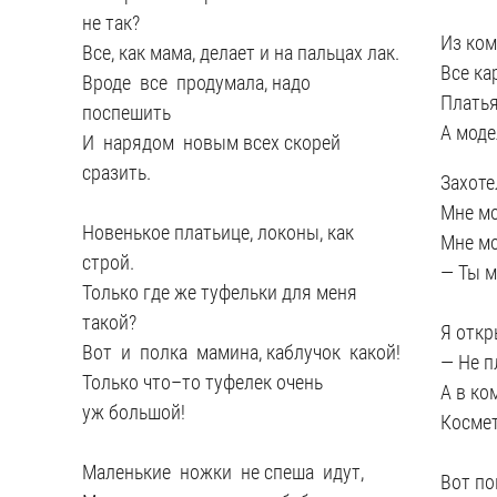
не так?
Из ком
Все, как мама, делает и на пальцах лак.
Все ка
Вроде все продумала, надо
Платья
поспешить
А моде
И нарядом новым всех скорей
сразить.
Захоте
Мне мо
Новенькое платьице, локоны, как
Мне мо
строй.
— Ты м
Только где же туфельки для меня
такой?
Я откр
Вот и полка мамина, каблучок какой!
— Не п
Только что–то туфелек очень
А в ко
уж большой!
Космет
Маленькие ножки не спеша идут,
Вот по