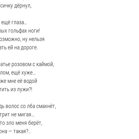
осичку дёрнул,
ё ещё глаза…
лых гольфах ноги!
озможно, ну нельзя
ать ей на дороге.
латье розовом с каймой,
елом, ещё хуже…
 же мне её водой
тить из лужи?!
дь волос со лба смахнёт,
трит не мигая…
то зло меня берёт,
она — такая?..