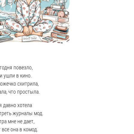
годня повезло,
и ушли в кино.
ожечко схитрила,
ала, что простыла.
я давно хотела
треть журналы мод.
тра мне не дает,
 все она в комод.