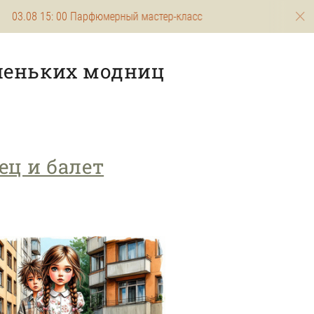
15: 00 Парфюмерный мастер-класс
05.07 16:
леньких модниц
ец и балет