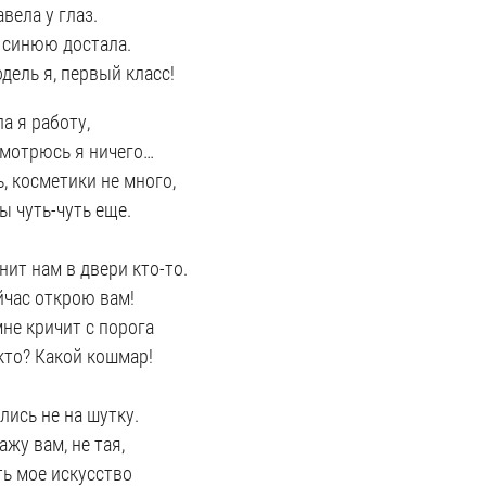
авела у глаз.
 синюю достала.
одель я, первый класс!
а я работу,
смотрюсь я ничего…
, косметики не много,
ы чуть-чуть еще.
нит нам в двери кто-то.
йчас открою вам!
мне кричит с порога
кто? Какой кошмар!
лись не на шутку.
ажу вам, не тая,
ь мое искусство