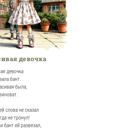
сивая девочка
ая девочка
зала бант.
асивая была,
 виноват.
 ей слова не сказал
гда не тронул!
 и бант ей развязал,