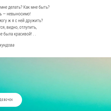
 мне делать? Как мне быть?
ь — невыносимо!
могу ж я с ней дружить?
ся, видно, отлупить,
не была красивой! . .
Ахундова
 ДЕВОЧЕК