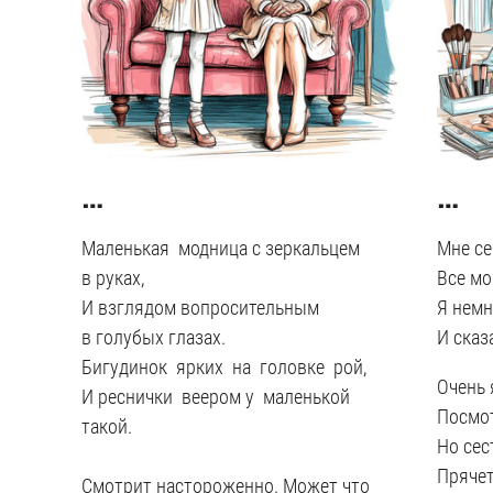
…
…
Маленькая модница с зеркальцем
Мне се
в руках,
Все мо
И взглядом вопросительным
Я немн
в голубых глазах.
И сказ
Бигудинок ярких на головке рой,
Очень 
И реснички веером у маленькой
Посмо
такой.
Но сес
Прячет
Смотрит настороженно. Может что