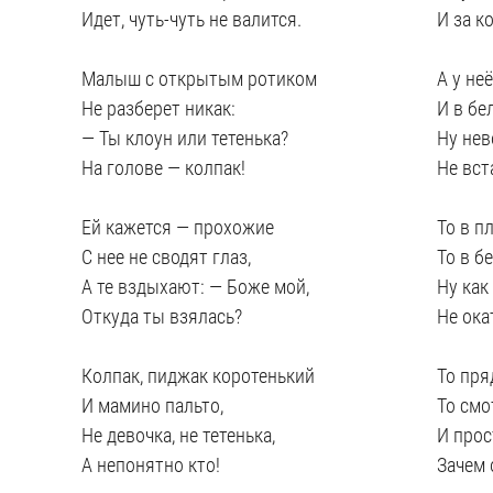
Идет, чуть-чуть не валится.
И за к
Малыш с открытым ротиком
А у не
Не разберет никак:
И в бе
— Ты клоун или тетенька?
Ну нев
На голове — колпак!
Не вст
Ей кажется — прохожие
То в п
С нее не сводят глаз,
То в б
А те вздыхают: — Боже мой,
Ну как
Откуда ты взялась?
Не ока
Колпак, пиджак коротенький
То пря
И мамино пальто,
То смо
Не девочка, не тетенька,
И прос
А непонятно кто!
Зачем 