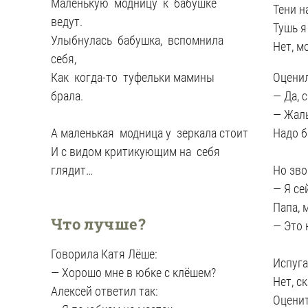
Маленькую модницу к бабушке
Тени н
ведут.
Тушь я
Улыбнулась бабушка, вспомнила
Нет, м
себя,
Как когда-то туфельки мамины
Оценил
брала.
— Да, 
— Жаль
А маленькая модница у зеркала стоит
Надо б
И с видом критикующим на себя
глядит…
Но зво
— Я се
Папа, 
Что лучше?
— Это 
Говорила Катя Лёше:
Испуга
— Хорошо мне в юбке с клёшем?
Нет, ск
Алексей ответил так:
Оценит