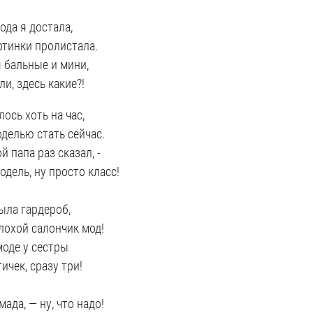
ода я достала,
ртинки пролистала.
 бальные и мини,
ли, здесь какие?!
лось хоть на час,
делью стать сейчас.
й папа раз сказал, -
одель, ну просто класс!
ыла гардероб,
лохой салончик мод!
моде у сестры
ичек, сразу три!
мада, — ну, что надо!