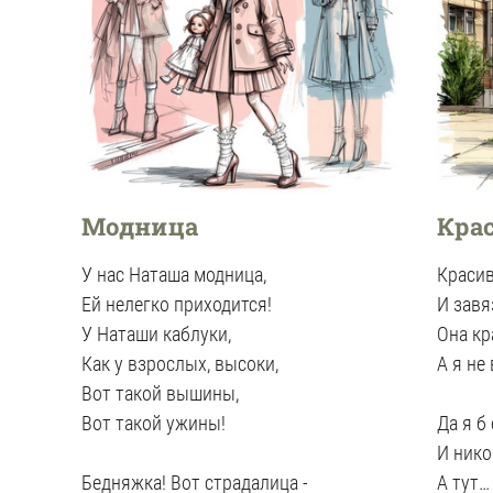
Модница
Кра
У нас Наташа модница,
Красив
Ей нелегко приходится!
И завя
У Наташи каблуки,
Она кр
Как у взрослых, высоки,
А я не
Вот такой вышины,
Вот такой ужины!
Да я б
И нико
Бедняжка! Вот страдалица -
А тут…